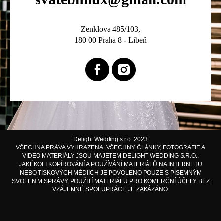
Zenklova 485/103,
180 00 Praha 8 - Libeň
Delight Wedding s.r.o. 2023
VŠECHNA PRÁVA VYHRAZENA. VŠECHNY ČLÁNKY, FOTOGRAFIE A
VIDEO MATERIÁLY JSOU MAJETEM DELIGHT WEDDING S.R.O..
JAKÉKOLI KOPÍROVÁNÍ A POUŽÍVÁNÍ MATERIÁLŮ NA INTERNETU
NEBO TISKOVÝCH MÉDIÍCH JE POVOLENO POUZE S PÍSEMNÝM
SVOLENÍM SPRÁVY. POUŽITÍ MATERIÁLU PRO KOMERČNÍ ÚČELY BEZ
VZÁJEMNÉ SPOLUPRÁCE JE ZAKÁZÁNO.