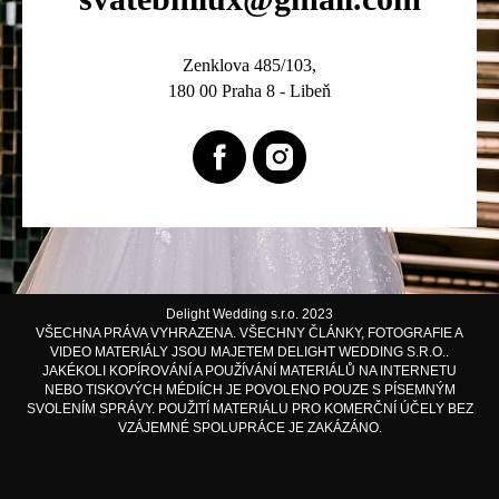
Zenklova 485/103,
180 00 Praha 8 - Libeň
Delight Wedding s.r.o. 2023
VŠECHNA PRÁVA VYHRAZENA. VŠECHNY ČLÁNKY, FOTOGRAFIE A
VIDEO MATERIÁLY JSOU MAJETEM DELIGHT WEDDING S.R.O..
JAKÉKOLI KOPÍROVÁNÍ A POUŽÍVÁNÍ MATERIÁLŮ NA INTERNETU
NEBO TISKOVÝCH MÉDIÍCH JE POVOLENO POUZE S PÍSEMNÝM
SVOLENÍM SPRÁVY. POUŽITÍ MATERIÁLU PRO KOMERČNÍ ÚČELY BEZ
VZÁJEMNÉ SPOLUPRÁCE JE ZAKÁZÁNO.