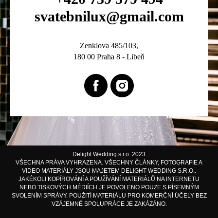
svatebnilux@gmail.com
Zenklova 485/103,
180 00 Praha 8 - Libeň
Delight Wedding s.r.o. 2023
VŠECHNA PRÁVA VYHRAZENA. VŠECHNY ČLÁNKY, FOTOGRAFIE A
VIDEO MATERIÁLY JSOU MAJETEM DELIGHT WEDDING S.R.O..
JAKÉKOLI KOPÍROVÁNÍ A POUŽÍVÁNÍ MATERIÁLŮ NA INTERNETU
NEBO TISKOVÝCH MÉDIÍCH JE POVOLENO POUZE S PÍSEMNÝM
SVOLENÍM SPRÁVY. POUŽITÍ MATERIÁLU PRO KOMERČNÍ ÚČELY BEZ
VZÁJEMNÉ SPOLUPRÁCE JE ZAKÁZÁNO.