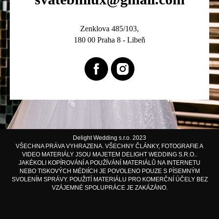
Zenklova 485/103,
180 00 Praha 8 - Libeň
Delight Wedding s.r.o. 2023
VŠECHNA PRÁVA VYHRAZENA. VŠECHNY ČLÁNKY, FOTOGRAFIE A
VIDEO MATERIÁLY JSOU MAJETEM DELIGHT WEDDING S.R.O..
JAKÉKOLI KOPÍROVÁNÍ A POUŽÍVÁNÍ MATERIÁLŮ NA INTERNETU
NEBO TISKOVÝCH MÉDIÍCH JE POVOLENO POUZE S PÍSEMNÝM
SVOLENÍM SPRÁVY. POUŽITÍ MATERIÁLU PRO KOMERČNÍ ÚČELY BEZ
VZÁJEMNÉ SPOLUPRÁCE JE ZAKÁZÁNO.