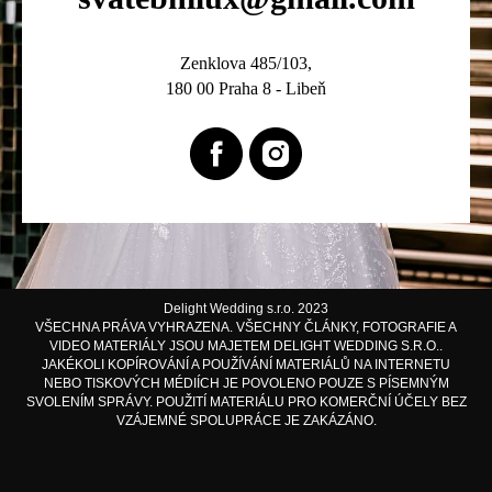
Zenklova 485/103,
180 00 Praha 8 - Libeň
Delight Wedding s.r.o. 2023
VŠECHNA PRÁVA VYHRAZENA. VŠECHNY ČLÁNKY, FOTOGRAFIE A
VIDEO MATERIÁLY JSOU MAJETEM DELIGHT WEDDING S.R.O..
JAKÉKOLI KOPÍROVÁNÍ A POUŽÍVÁNÍ MATERIÁLŮ NA INTERNETU
NEBO TISKOVÝCH MÉDIÍCH JE POVOLENO POUZE S PÍSEMNÝM
SVOLENÍM SPRÁVY. POUŽITÍ MATERIÁLU PRO KOMERČNÍ ÚČELY BEZ
VZÁJEMNÉ SPOLUPRÁCE JE ZAKÁZÁNO.